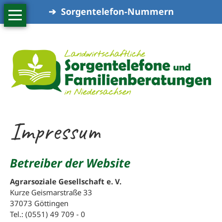
➔ Sorgentelefon-Nummern
Navigation
Beratungsangebot
überspringen
Beratungsangebot
Sorgentelefone
Familienberatungen
Online-
Beratung
Impressum
Seminare
Über
uns
Betreiber der Website
Über
Agrarsoziale Gesellschaft e. V.
uns
Kurze Geismarstraße 33
37073 Göttingen
Standorte
Tel.: (0551) 49 709 - 0