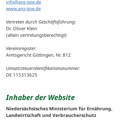
Kurz-
info@asg-goe.de
Film
www.asg-goe.de
Plakate
Vertreten durch Geschäftsführung:
und
Dr. Oliver Klein
Flyer
(allein vertretungsberechtigt)
Förderung
Vereinsregister:
Amtsgericht Göttingen, Nr. 812
Geschichte
Umsatzsteueridentifikationsnummer:
Pressemeldungen
DE 115313625
/
Archiv
Interner
Inhaber der Website
Bereich
/
Niedersächsisches Ministerium für Ernährung,
Logbuch
Landwirtschaft und Verbraucherschutz
Kontakt